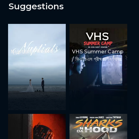
Suggestions
Nuptials / নিউজীয়াহ
VHS Summer Camp
/ ভিএইচএস গ্রীষ্মকালীন শিবির