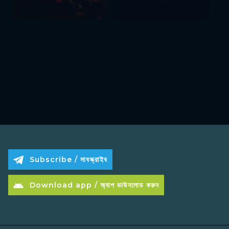
Subscribe / সাবস্ক্রাইব
Download app / অ্যাপ ডাউনলোড করুন