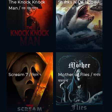
The Knock Knock
Sharks N Da Hood /
Man / নক নক ম্যান
শার্কস এন ডা হুড
Scream 7 / স্ক্রিম ৭
Mother of Flies / মাথার
মাকড়সা