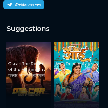
টেলিগ্রামে শেয়ার করুন
Suggestions
Oscar: The Return
Well Done Aai / ভাল
of the Mammoth /
কাজ মা
অস্কার: ম্যামথের প্রত্যাবর্তন