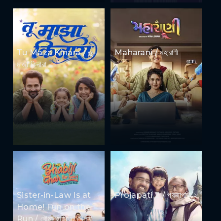
Tu Maza Kinara / তু
Maharani / মহারাণী
মাজা কিনারা
Sister-in-Law Is at
Projapati 2 / প্রজাপতি ২
Home! Fun on the
Run / বৌমা বাড়িতে! খেলার