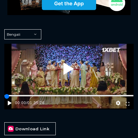
Play
00:00
/
01:35:26
Download Link