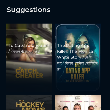
Suggestions
To Catch a Cheater
The Dating App
/ একজন প্রতারককে ধরা
Killer: The Monica
White Story / ডেটিং
অ্যাপ কিলার: মোনিকা হোয়াইটের
গল্প