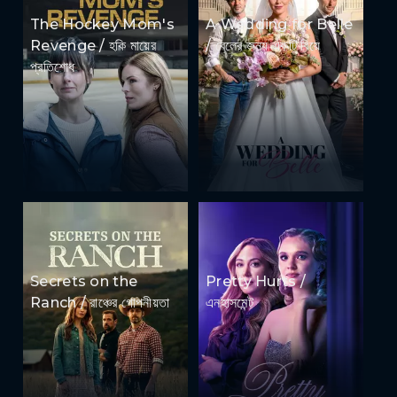
The Hockey Mom's
A Wedding for Belle
Revenge / হকি মায়ের
/ বেলের জন্য একটি বিয়ে
প্রতিশোধ
Secrets on the
Pretty Hurts /
Ranch / রাঞ্চের গোপনীয়তা
এনহাসমেন্ট