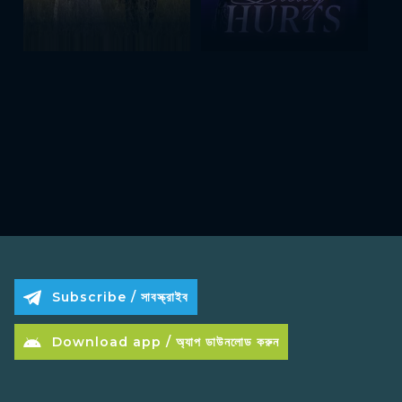
Subscribe / সাবস্ক্রাইব
Download app / অ্যাপ ডাউনলোড করুন