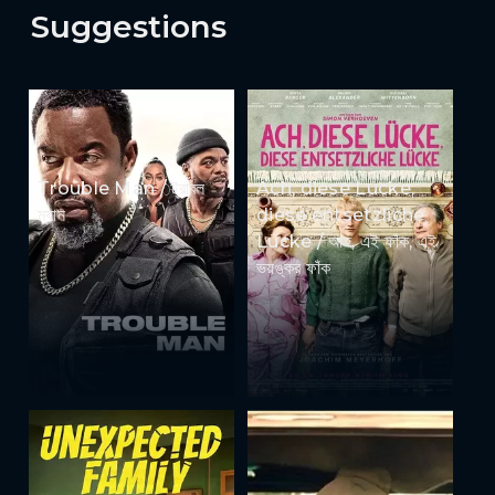
Suggestions
Trouble Man / ট্রাবল
Ach, diese Lücke,
ম্যান
diese entsetzliche
Lücke / আহ, এই ফাঁক, এই
ভয়ঙ্কর ফাঁক