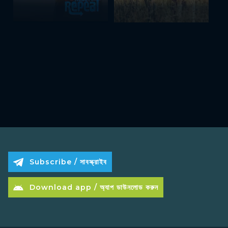
Subscribe / সাবস্ক্রাইব
Download app / অ্যাপ ডাউনলোড করুন