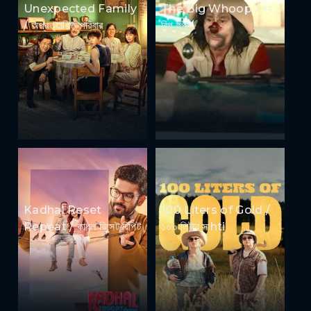
Unexpected Family
The Big Whoop / দ্য
/ অপ্রত্যাশিত পরিবার
বিগ হুপ
Kadhal Reset
100 Liters of Gold /
Repeat / কাধল রিসেট রিপিট
১০০ লিটার সাhti