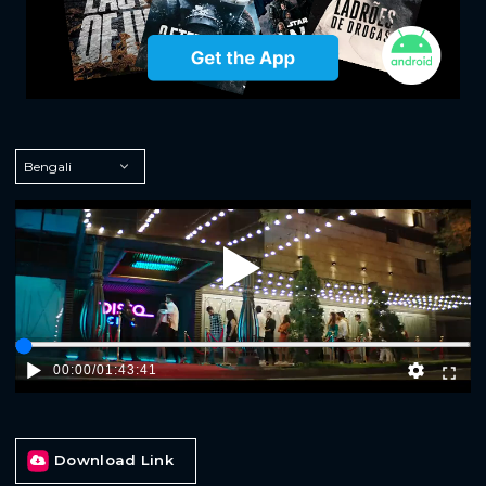
Play
00:00
/
01:43:41
Download Link