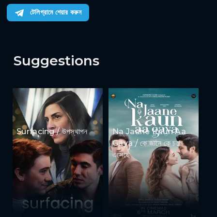
টেলিগ্রামে শেয়ার করুন
Suggestions
Surfacing / উপস্থাপন
Na Jaane Kaun Aa
Gaya / কে জানে কে চলে
এসেছে