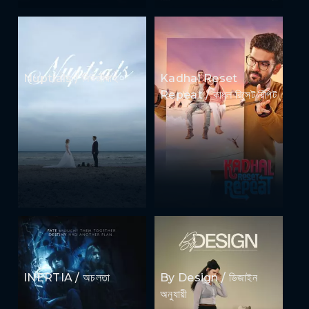
Nuptials / নিউজীয়াহ
Kadhal Reset
Repeat / কাধল রিসেট রিপিট
INERTIA / অচলতা
By Design / ডিজাইন
অনুযায়ী