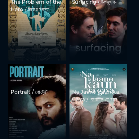
The Problem of the
Surfacing / উপস্থাপন
Hero / হিরোর সমস্যা
Portrait / পোর্ট্রেট
Na Jaane Kaun Aa
Gaya / কে জানে কে চলে
এসেছে