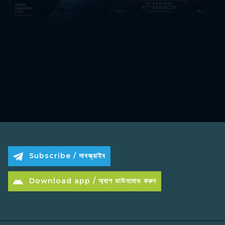
Subscribe / সাবস্ক্রাইব
Download app / অ্যাপ ডাউনলোড করুন