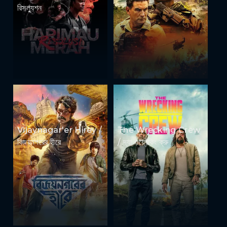
রিসল্যুশন
Vijaynagar'er Hirey /
The Wrecking Crew
বিজয়নগরের হীরে
/ দ্যা ওয়্রেকিং ক্রু