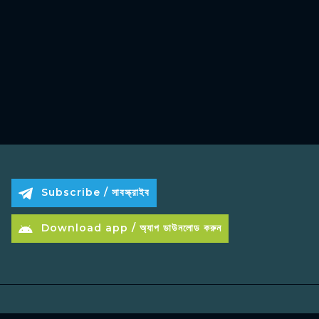
Subscribe / সাবস্ক্রাইব
Download app / অ্যাপ ডাউনলোড করুন