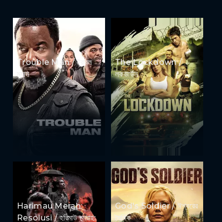
Trouble Man / ট্রাবল
The Lockdown /
ম্যান
লকডাউন
Harimau Merah:
God's Soldier / ঈশ্বরের
Resolusi / হরিমাউ মেরাহ:
সৈনিক