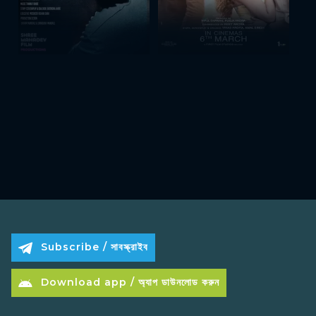
Subscribe / সাবস্ক্রাইব
Download app / অ্যাপ ডাউনলোড করুন