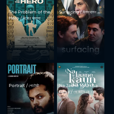
The Problem of the
Surfacing / উপস্থাপন
Hero / হিরোর সমস্যা
Portrait / পোর্ট্রেট
Na Jaane Kaun Aa
Gaya / কে জানে কে চলে
এসেছে