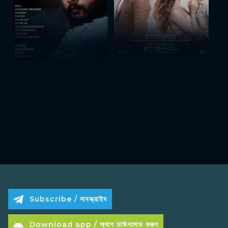
Subscribe / সাবস্ক্রাইব
Download app / অ্যাপ ডাউনলোড করুন