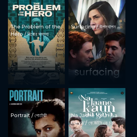
The Problem of the
Surfacing / উপস্থাপন
Hero / হিরোর সমস্যা
Portrait / পোর্ট্রেট
Na Jaane Kaun Aa
Gaya / কে জানে কে চলে
এসেছে