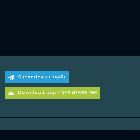
Subscribe / সাবস্ক্রাইব
Download app / অ্যাপ ডাউনলোড করুন