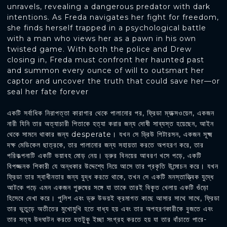
unravels, revealing a dangerous predator with dark
intentions. As Freda navigates her fight for freedom,
she finds herself trapped in a psychological battle
with a man who views her as a pawn in his own
twisted game. With both the police and Drew
closing in, Freda must confront her haunted past
and summon every ounce of will to outsmart her
captor and uncover the truth that could save her—or
seal her fate forever
একটি সর্বাধিক নিরাপত্তা কারাগার থেকে পালানোর পর, ফ্রিডা ম্যাক্সওয়েল, একজন
নারী যিনি তার অত্যাচারী পিতাকে হত্যা করার জন্য দোষী সাব্যস্ত হয়েছেন, আইন
থেকে সামনে থাকার জন্য desperate। যখন সে ড্রিউ পিটারসন, একজন সূক্ষ্ম
দক্ষ মেডিকেল ছাত্রকে, তার পালানোর জন্য সহায়তা করতে অপহরণ করে, তার
পরিকল্পনাটি একটি ভয়াবহ মোড় নেয়। ড্রুর বিনয়ের আবরণ খসে পড়ে, একটি
বিপজ্জনক শিকারী যে অন্ধকার উদ্দেশ্যে নিয়ে আসে তার প্রকৃতি উন্মোচন করে। যখন
ফ্রিডা তার স্বাধীনতার জন্য যুদ্ধ করতে থাকে, তখন সে একটি মনস্তাত্ত্বিক যুদ্ধে
আটকে পড়ে এমন একজন পুরুষের সঙ্গে যা তাকে তারই বিকৃত খেলায় একটি গুঁড়ো
হিসেবে দেখা করে। পুলিশ এবং ড্রু উভয়ই ক্রমাগত কাছে আসার সাথে সাথে, ফ্রিডা
তার ভুতুড়ে অতীতের মুখোমুখি হতে বাধ্য হয় এবং তার অপহরণকারীকে বুজতে এবং
তার সত্য উদঘাটন করতে যতটুকু ইচ্ছা সংগ্রহ করতে হয় যা তার বাঁচাতে পারে-