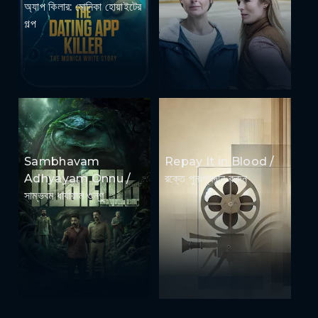
অ্যাপ কিলার: মোনিকা হোয়াইটের
গল্প
Sambhavam
Repay It in Blood /
Adhyayam Onnu /
রক্তে পুনঃপ্রদান করুন
সাম্ভবম ধার্যায়াম ওন্ণু