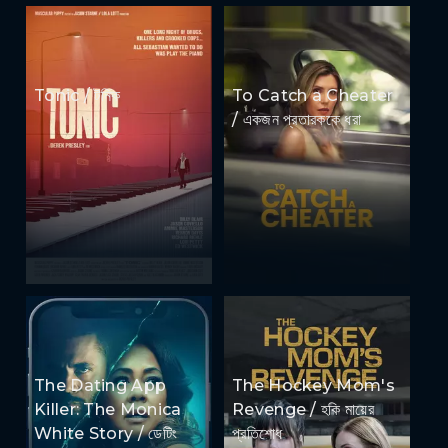
Tonic / টনিক
To Catch a Cheater
/ একজন প্রতারককে ধরা
The Dating App
The Hockey Mom's
Killer: The Monica
Revenge / হকি মায়ের
White Story / ডেটিং
প্রতিশোধ