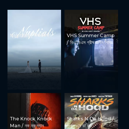
Nuptials / নিউজীয়াহ
VHS Summer Camp
/ ভিএইচএস গ্রীষ্মকালীন শিবির
The Knock Knock
Sharks N Da Hood /
Man / নক নক ম্যান
শার্কস এন ডা হুড