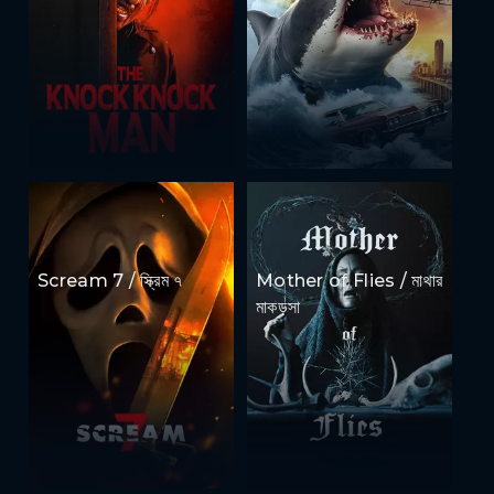
Scream 7 / স্ক্রিম ৭
Mother of Flies / মাথার
মাকড়সা