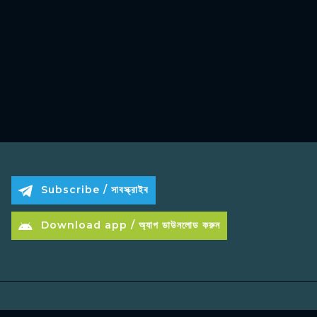
Subscribe / সাবস্ক্রাইব
Download app / অ্যাপ ডাউনলোড করুন