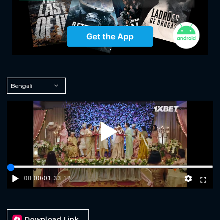
Play
00:00
/
01:33:12
Download Link