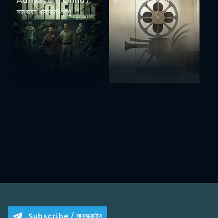
Adhyayam Onnu /
রক্তে পুনঃপ্রদান করুন
সাম্ভবম ধার্যায়াম ওন্ণু
Subscribe / সাবস্ক্রাইব