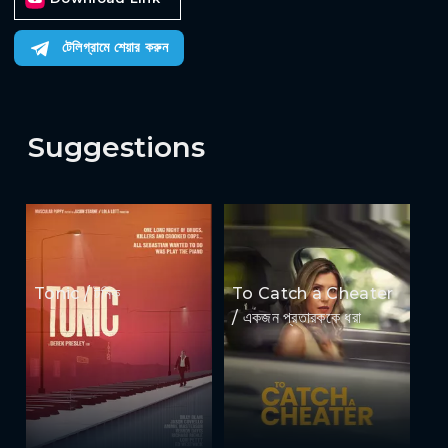
টেলিগ্রামে শেয়ার করুন
Suggestions
Tonic / টনিক
To Catch a Cheater
/ একজন প্রতারককে ধরা