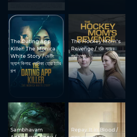
The Dating App
The Hockey Mom's
Killer: The Monica
Revenge / হকি মায়ের
White Story / ডেটিং
প্রতিশোধ
অ্যাপ কিলার: মোনিকা হোয়াইটের
গল্প
Sambhavam
Repay It in Blood /