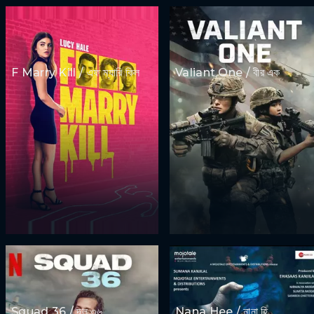
F Marry Kill / এফ ম্যারি কিল
Valiant One / বীর এক
Squad 36 / দল ৩৬
Nana Hee / নানা হি