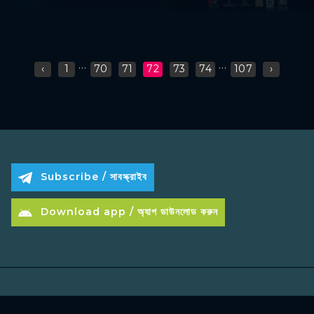
...
...
‹
1
70
71
72
73
74
107
›
Subscribe / সাবস্ক্রাইব
Download app / অ্যাপ ডাউনলোড করুন