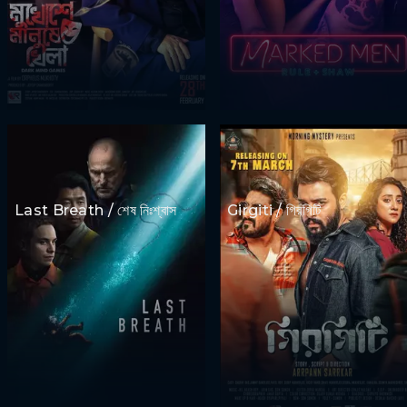
Last Breath / শেষ নিঃশ্বাস
Girgiti / গিরগিটি