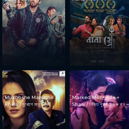
Mukhoshe Manushe
Marked Men: Rule +
Khela / মুখোশে মানুষে খেলা
Shaw / নিশ্চিত পুরুষ: রুল + শ।