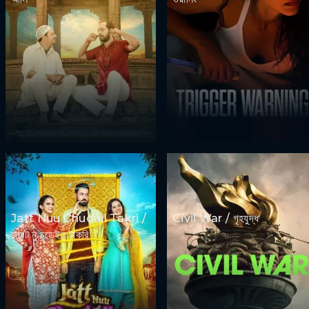
Jatt Nuu Chudail Takri /
Civil War / গৃহযুদ্ধ
জ্যাট নু চুডেইল টাকরি