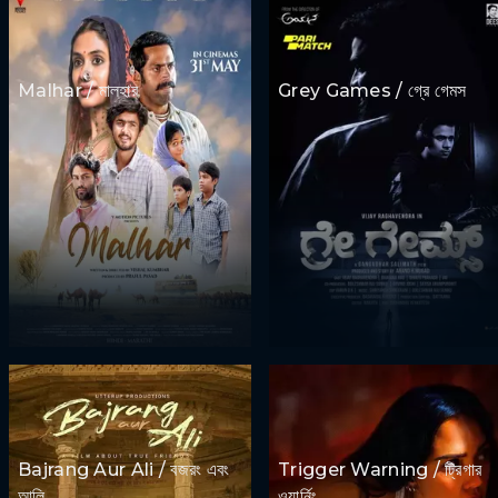
Malhar / মালহার
Grey Games / গ্রে গেমস
Bajrang Aur Ali / বজরং এবং
Trigger Warning / ট্রিগার
আলি
ওয়ার্নিং